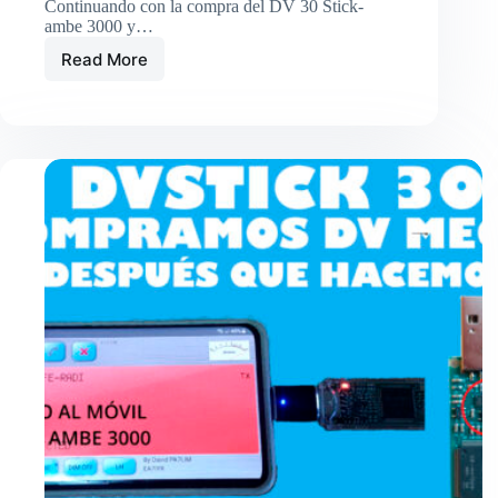
Continuando con la compra del DV 30 Stick-
ambe 3000 y…
Read More
COMPRAMOS
UN
DVSTIK
30,
AMBE
3000
Y
¿DESPUÉS
QUE
HACEMOS?
PASO
4
PRUEBA
PRÁCTICA
DEL
MÓVIL
EN
LA
CALLE
HABLANDO
EN