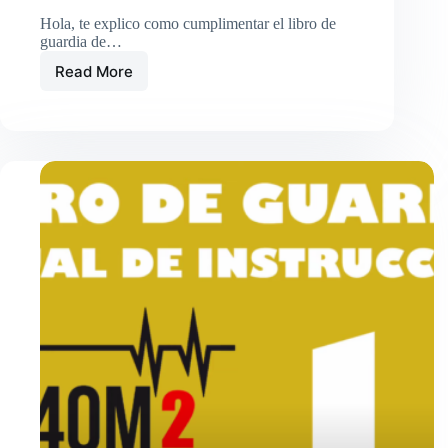
Hola, te explico como cumplimentar el libro de
guardia de…
Read More
LOG4OM2
v2
CONFIGURADO
CON
JTDX.
QSO,S
DE
FORMA
AUTOMÁTICA