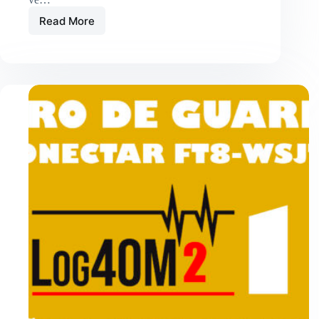
Read More
COMPRAMOS
UN
DVSTIK
30,
AMBE
3000
Y
¿DESPUÉS
QUE
HACEMOS?
PASO
2
PRUEBA
PRÁCTICA.