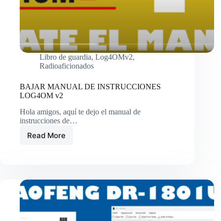
Libro de guardia
,
Log4OMv2
,
Radioaficionados
BAJAR MANUAL DE INSTRUCCIONES
LOG4OM v2
Hola amigos, aquí te dejo el manual de
instrucciones de…
Read More
BAJAR
MANUAL
DE
INSTRUCCIONES
LOG4OM
v2