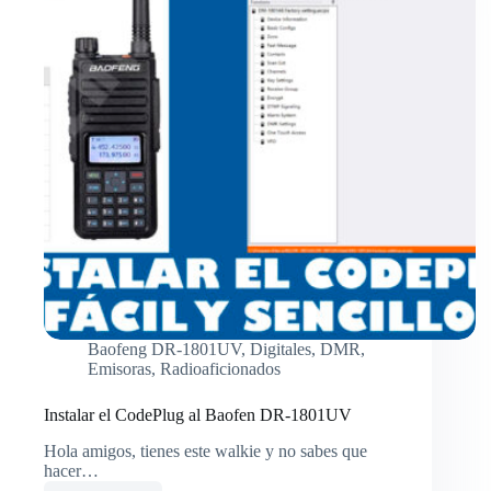
Baofeng DR-1801UV
,
Digitales
,
DMR
,
Emisoras
,
Radioaficionados
Instalar el CodePlug al Baofen DR-1801UV
Hola amigos, tienes este walkie y no sabes que
hacer…