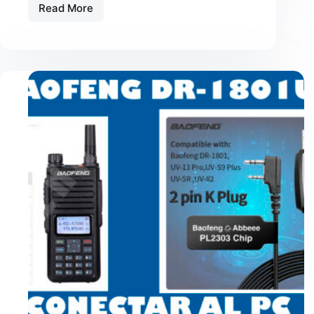
Read More
Instalar
el
CodePlug
al
Baofen
DR-
1801UV