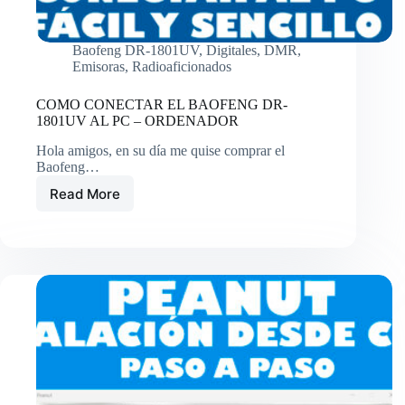
Baofeng DR-1801UV
,
Digitales
,
DMR
,
Emisoras
,
Radioaficionados
COMO CONECTAR EL BAOFENG DR-
1801UV AL PC – ORDENADOR
Hola amigos, en su día me quise comprar el
Baofeng…
Read More
COMO
CONECTAR
EL
BAOFENG
DR-
1801UV
AL
PC
–
ORDENADOR