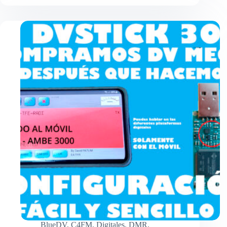
CERO
EL
PEANUT
EN
EL
ORDENADOR.
BlueDV
,
C4FM
,
Digitales
,
DMR
,