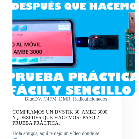
HACEMOS?
PASO
3
CONFIGURACIÓN
CONECTADA
A
UN
TELÉFONO
MÓVIL.
BlueDV
,
C4FM
,
DMR
,
Radioaficionados
COMPRAMOS UN DVSTIK 30, AMBE 3000
Y ¿DESPUÉS QUE HACEMOS? PASO 2
PRUEBA PRÁCTICA.
Hola amigos, aquí te dejo un vídeo donde se
ve…