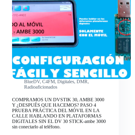
CONFIGURACIÓN
DEL
MÓVIL
EN
LA
CALLE
HABLANDO
EN
PLATAFORMAS
DIGITALES
SIN
EL
DV
30
BlueDV
,
C4FM
,
Digitales
,
DMR
,
STICK-
Radioaficionados
ambe
3000
COMPRAMOS UN DVSTIK 30, AMBE 3000
sin
Y ¿DESPUÉS QUE HACEMOS? PASO 4
conectarlo
PRUEBA PRÁCTICA DEL MÓVIL EN LA
al
CALLE HABLANDO EN PLATAFORMAS
teléfono.
DIGITALES SIN EL DV 30 STICK-ambe 3000
sin conectarlo al teléfono.