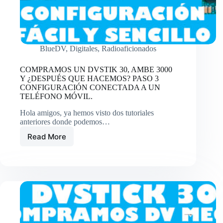
PLATAFORMAS
DIGITALES
SIN
EL
DV
BlueDV
,
Digitales
,
Radioaficionados
30
STICK-
COMPRAMOS UN DVSTIK 30, AMBE 3000
ambe
Y ¿DESPUÉS QUE HACEMOS? PASO 3
3000
CONFIGURACIÓN CONECTADA A UN
sin
TELÉFONO MÓVIL.
conectarlo
al
Hola amigos, ya hemos visto dos tutoriales
teléfono.
anteriores donde podemos…
Read More
COMPRAMOS
UN
DVSTIK
30,
AMBE
3000
Y
¿DESPUÉS
QUE