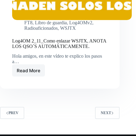
FT8
,
Libro de guardia
,
Log4OMv2
,
Radioaficionados
,
WSJTX
Log4OM 2_11_Como enlazar WSJTX, ANOTA
LOS QSO´S AUTOMÁTICAMENTE.
Hola amigos, en este vídeo te explico los pasos
a…
Read More
Log4OM
2_11_Como
enlazar
WSJTX,
ANOTA
LOS
QSO
´S
PREV
NEXT
AUTOMÁTICAMENTE.