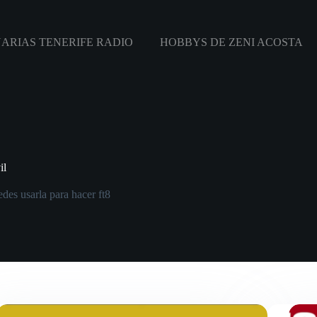
ARIAS TENERIFE RADIO
HOBBYS DE ZENI ACOSTA
il
des usarla para hacer ft8