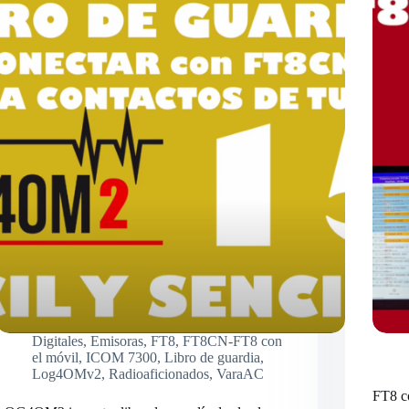
Digitales
,
Emisoras
,
FT8
,
FT8CN-FT8 con
el móvil
,
ICOM 7300
,
Libro de guardia
,
Log4OMv2
,
Radioaficionados
,
VaraAC
FT8 c