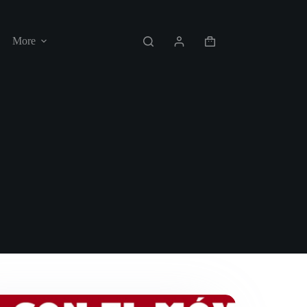
More
Shopping
cart