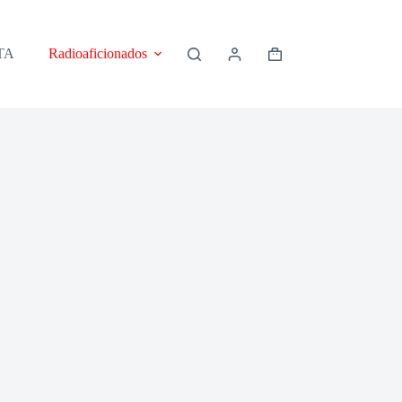
TA
Radioaficionados
POLÍTICAS DE PRIVACID
Shopping
cart