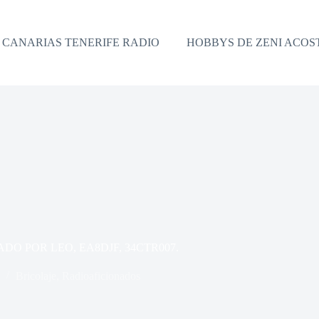
CANARIAS TENERIFE RADIO
HOBBYS DE ZENI ACOS
O POR LEO, EA8DJF, 34CTR007.
Bricolaje
,
Radioaficionados