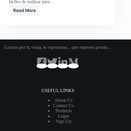
fáciles de realizar para…
Read More
MODIFICACIONES
PARA
LA
SUPERSTAR
3900
Gracias por tu visita, te esperamos... que regreses pronto...
USEFUL LINKS
About Us
Contact Us
Products
Login
Sign Up