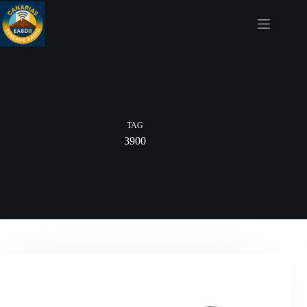
Skip
to
content
TAG
3900