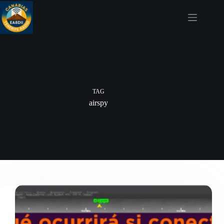
Skip
to
content
TAG
airspy