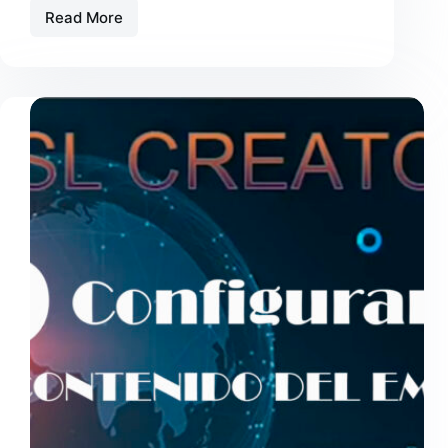
Read More
COMPRAMOS
UN
DVSTIK
30,
AMBE
3000
Y
¿DESPUÉS
QUE
HACEMOS?
PASO
2
PRUEBA
PRÁCTICA.