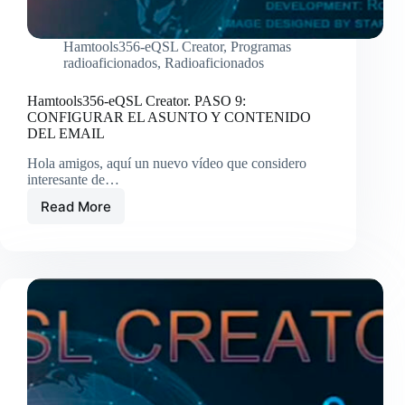
Hamtools356-eQSL Creator
,
Programas
radioaficionados
,
Radioaficionados
Hamtools356-eQSL Creator. PASO 9:
CONFIGURAR EL ASUNTO Y CONTENIDO
DEL EMAIL
Hola amigos, aquí un nuevo vídeo que considero
interesante de…
Read More
Hamtools356-
eQSL
Creator.
PASO
9:
CONFIGURAR
EL
ASUNTO
Y
CONTENIDO
DEL
EMAIL