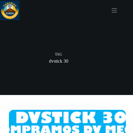
Skip
to
content
TAG
dvstick 30