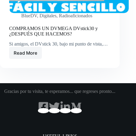
BlueDV
,
Digitales
,
Radioaficionados
COMPRAMOS UN DVMEGA DVstick30 y
¿DESPUÉS QUE HACEMOS?
Si amigos, el DVstick 30, bajo mi punto de vista,…
Read More
COMPRAMOS
UN
DVMEGA
DVstick30
y
¿DESPUÉS
QUE
Gracias por tu visita, te esperamos... que regreses pronto...
HACEMOS?