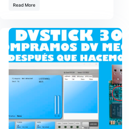
Read More
COMPRAMOS
UN
DVSTIK
30,
AMBE
3000
Y
¿DESPUÉS
QUE
HACEMOS?
PASO
2
PRUEBA
PRÁCTICA.