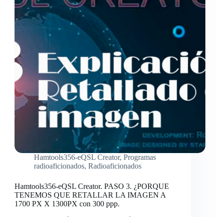
Hamtools356-eQSL Creator
,
Programas
radioaficionados
,
Radioaficionados
Hamtools356-eQSL Creator. PASO 3. ¿PORQUE
TENEMOS QUE RETALLAR LA IMAGEN A
1700 PX X 1300PX con 300 ppp.