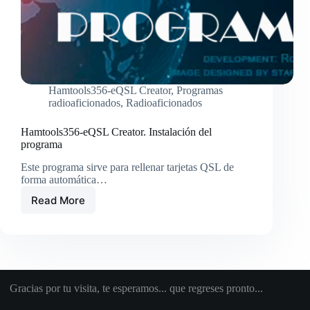
Hamtools356-eQSL Creator
,
Programas
radioaficionados
,
Radioaficionados
Hamtools356-eQSL Creator. Instalación del
programa
Este programa sirve para rellenar tarjetas QSL de
forma automática…
Read More
Hamtools356-
eQSL
Creator.
Instalación
del
programa
Gracias por tu visita, te esperamos... que regreses pronto...