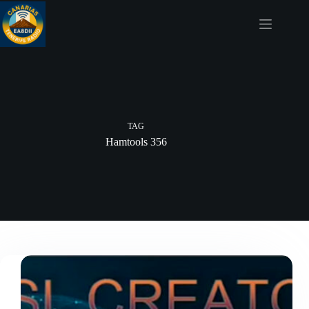
Skip
to
content
TAG
Hamtools 356