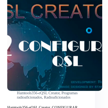
¿PORQUE
TENEMOS
QUE
RETALLAR
LA
IMAGEN
A
1700
PX
X
1300PX
con
300
ppp.
Hamtools356-eQSL Creator
,
Programas
radioaficionados
,
Radioaficionados
Hamtools356-eQSL Creator. CONFIGURAR