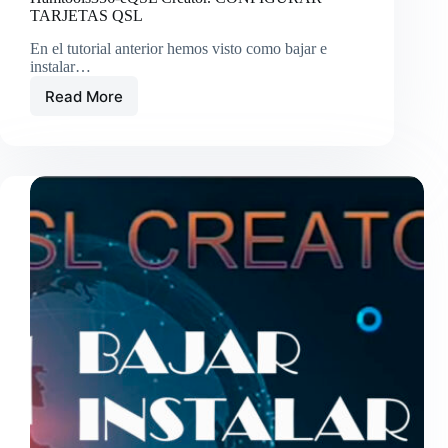
TARJETAS QSL
En el tutorial anterior hemos visto como bajar e
instalar…
Read More
Hamtools356-
eQSL
Creator.
CONFIGURAR
TARJETAS
QSL