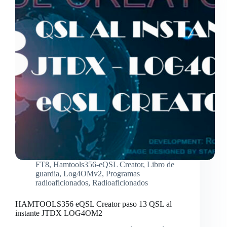
FT8
,
Hamtools356-eQSL Creator
,
Libro de
guardia
,
Log4OMv2
,
Programas
radioaficionados
,
Radioaficionados
HAMTOOLS356 eQSL Creator paso 13 QSL al
instante JTDX LOG4OM2