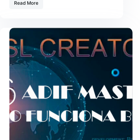
Read More
Hamtools356-
eQSL
Creator.
PASO
7:
CREAR
ADIF
PARA
HF
Y
11
METROS
CON
EL
PROGRAMA
GRG
Desktop
realizado
por
RadioGalena.