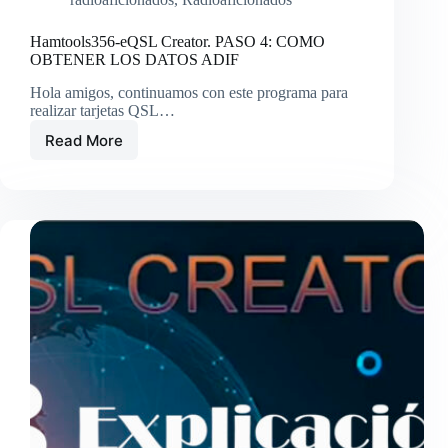
Hamtools356-eQSL Creator. PASO 4: COMO
OBTENER LOS DATOS ADIF
Hola amigos, continuamos con este programa para
realizar tarjetas QSL…
Read More
Hamtools356-
eQSL
Creator.
PASO
4:
COMO
OBTENER
LOS
DATOS
ADIF