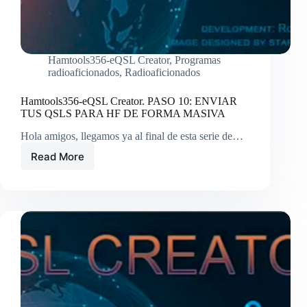
Hamtools356-eQSL Creator
,
Programas
radioaficionados
,
Radioaficionados
Hamtools356-eQSL Creator. PASO 10: ENVIAR
TUS QSLS PARA HF DE FORMA MASIVA
Hola amigos, llegamos ya al final de esta serie de…
Read More
Hamtools356-
eQSL
Creator.
PASO
10:
ENVIAR
TUS
QSLS
PARA
HF
DE
FORMA