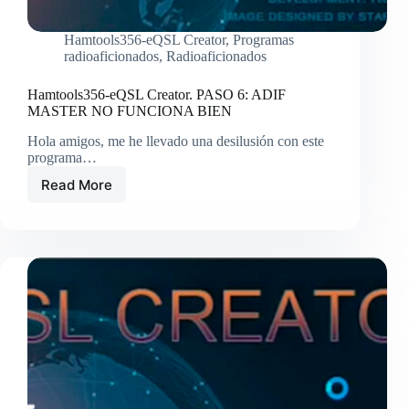
Hamtools356-eQSL Creator
,
Programas
radioaficionados
,
Radioaficionados
Hamtools356-eQSL Creator. PASO 6: ADIF
MASTER NO FUNCIONA BIEN
Hola amigos, me he llevado una desilusión con este
programa…
Read More
Hamtools356-
eQSL
Creator.
PASO
6:
ADIF
MASTER
NO
FUNCIONA
BIEN