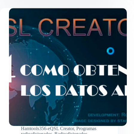
PASO
5:
COMO
CREAR
ADIF
PARA
HF
y
PARA
11
METROS
Hamtools356-eQSL Creator
,
Programas
radioaficionados
,
Radioaficionados