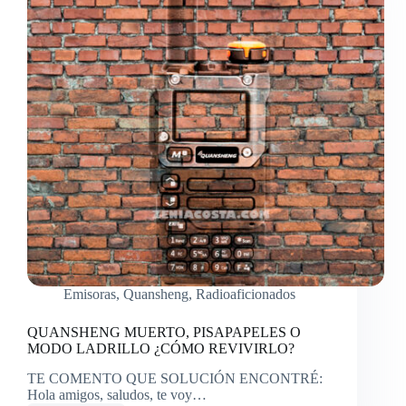
Emisoras
,
Quansheng
,
Radioaficionados
QUANSHENG MUERTO, PISAPAPELES O
MODO LADRILLO ¿CÓMO REVIVIRLO?
TE COMENTO QUE SOLUCIÓN ENCONTRÉ:
Hola amigos, saludos, te voy…