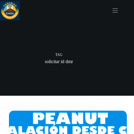
Skip
to
content
TAG
solicitar id dmr