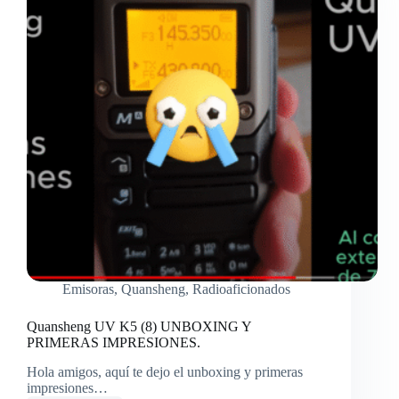
Emisoras
,
Quansheng
,
Radioaficionados
Quansheng UV K5 (8) UNBOXING Y
PRIMERAS IMPRESIONES.
Hola amigos, aquí te dejo el unboxing y primeras
impresiones…