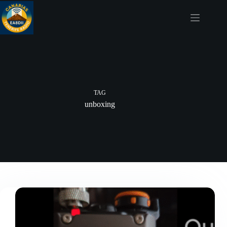
Skip
to
content
TAG
unboxing