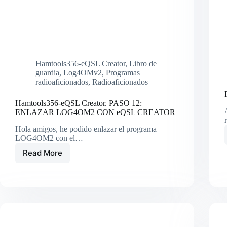
Hamtools356-eQSL Creator
,
Libro de
guardia
,
Log4OMv2
,
Programas
radioaficionados
,
Radioaficionados
Hamtools356-eQSL Creator. PASO 12:
ENLAZAR LOG4OM2 CON eQSL CREATOR
Hola amigos, he podido enlazar el programa
LOG4OM2 con el…
Read More
Hamtools356-
eQSL
Creator.
PASO
12:
ENLAZAR
LOG4OM2
CON