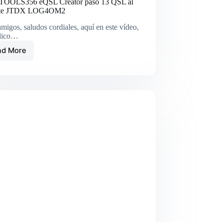
OLS356 eQSL Creator paso 13 QSL al
ante JTDX LOG4OM2
migos, saludos cordiales, aquí en este vídeo,
plico…
ad More
HAMTOOLS356
eQSL
Creator
paso
13
QSL
al
instante
JTDX
LOG4OM2