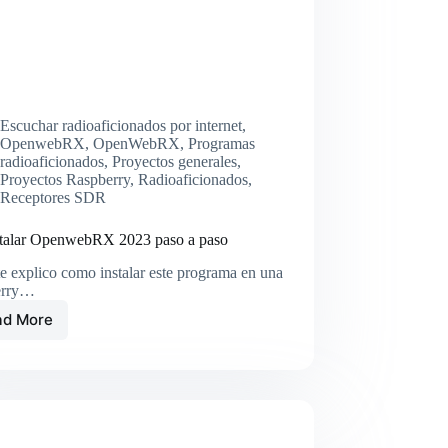
Escuchar radioaficionados por internet
,
OpenwebRX
,
OpenWebRX
,
Programas
radioaficionados
,
Proyectos generales
,
Proyectos Raspberry
,
Radioaficionados
,
Receptores SDR
stalar OpenwebRX 2023 paso a paso
e explico como instalar este programa en una
erry…
ad More
01
Instalar
OpenwebRX
2023
paso
a
paso