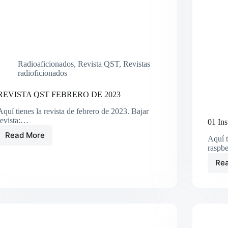
Radioaficionados
,
Revista QST
,
Revistas
radioficionados
REVISTA QST FEBRERO DE 2023
Aquí tienes la revista de febrero de 2023. Bajar
revista:…
01 In
Read More
Aquí t
REVISTA
raspb
QST
FEBRERO
Re
DE
2023