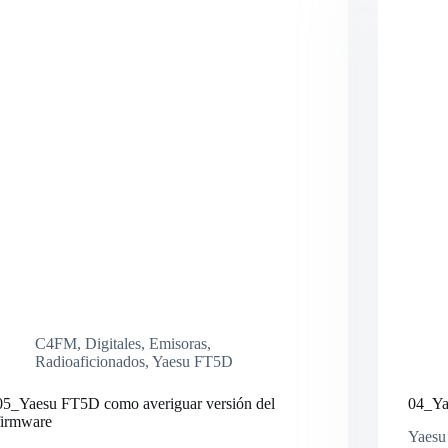
C4FM
,
Digitales
,
Emisoras
,
Radioaficionados
,
Yaesu FT5D
05_Yaesu FT5D como averiguar versión del
04_Yae
firmware
Yaesu 