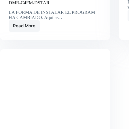
DMR-C4FM-DSTAR
LA FORMA DE INSTALAR EL PROGRAM
HA CAMBIADO: Aquí te…
Read More
01_OPENWEBRX_Receptor
de
escucha
remoto
de
VHF
UHF-
PASO
A
PASO.
Puedes
escuchar
DMR-
C4FM-
DSTAR