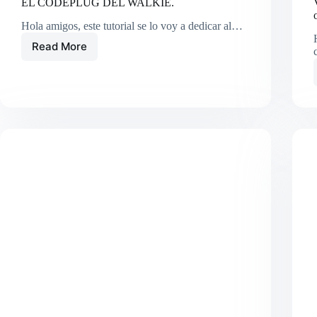
EL CODEPLUG DEL WALKIE.
Hola amigos, este tutorial se lo voy a dedicar al…
Read More
BAOFENG
DR-
1801-
UV
COMO
REALIZAR
EL
CODEPLUG
DEL
WALKIE.