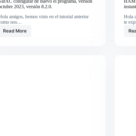
VarAC configurar de nuevo el programa, versión
HAMTO
octubre 2023, versión 8.2.0.
inst
Hola amigos, hemos visto en el tutorial anterior
Hola a
como nos…
te ex
Read More
Re
VarAC
configurar
de
nuevo
el
programa,
versión
octubre
2023,
versión
8.2.0.