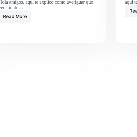
Hola amigos, aquí te explico como averiguar que
aquí 
versión de…
Re
Read More
05_Yaesu
FT5D
como
averiguar
versión
del
firmware