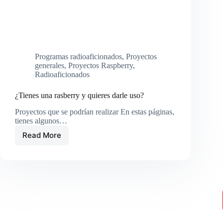
Programas radioaficionados
,
Proyectos
generales
,
Proyectos Raspberry
,
Radioaficionados
¿Tienes una rasberry y quieres darle uso?
Proyectos que se podrían realizar En estas páginas,
tienes algunos…
Read More
¿Tienes
una
rasberry
y
quieres
darle
uso?