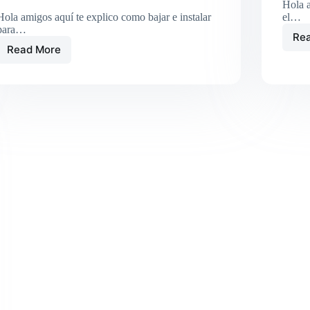
Hola a
Hola amigos aquí te explico como bajar e instalar
el…
para…
Re
Read More
YONIQ
MMSSTV:
Descargar
y
configurar
para
ICOM
7300