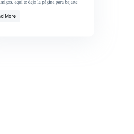
migos, aquí te dejo la página para bajarte
ad More
07_Icom
7300
sincroniza
la
hora
de
la
emisora
con
el
PC