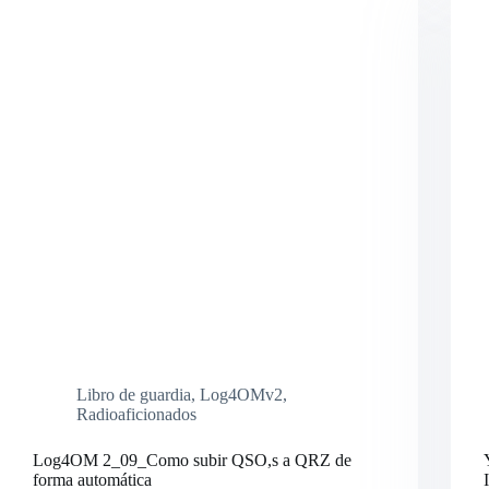
paso
Libro de guardia
,
Log4OMv2
,
Radioaficionados
Log4OM 2_09_Como subir QSO,s a QRZ de
forma automática