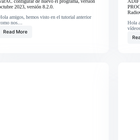
VarAC configurar de nuevo el programa, versión
ADIF
octubre 2023, versión 8.2.0.
PROG
Radio
Hola amigos, hemos visto en el tutorial anterior
como nos…
Hola a
vídeo
Read More
VarAC
Re
configurar
de
nuevo
el
programa,
versión
octubre
2023,
versión
8.2.0.