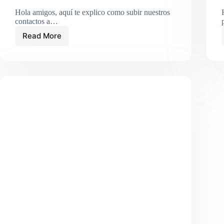
Hola amigos, aquí te explico como subir nuestros
contactos a…
Read More
Log4OM
2_09_Como
subir
QSO,s
a
QRZ
de
forma
automática