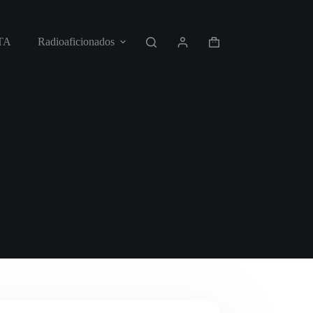
TA
Radioaficionados
POLÍTICAS DE PRIVACID
Shopping
cart