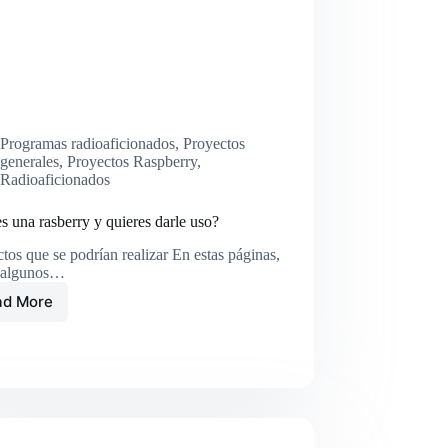
realizado
por
RadioGalena.
Programas radioaficionados
,
Proyectos
generales
,
Proyectos Raspberry
,
Radioaficionados
s una rasberry y quieres darle uso?
tos que se podrían realizar En estas páginas,
s algunos…
ad More
¿Tienes
una
rasberry
y
quieres
darle
uso?