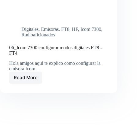
Digitales
,
Emisoras
,
FT8
,
HF
,
Icom 7300
,
Radioaficionados
06_Icom 7300 configurar modos digitales FT8 -
FT4
Hola amigos aquí te explico como configurar la
emisora Icom…
Read More
06_Icom
7300
configurar
modos
digitales
FT8
-
FT4