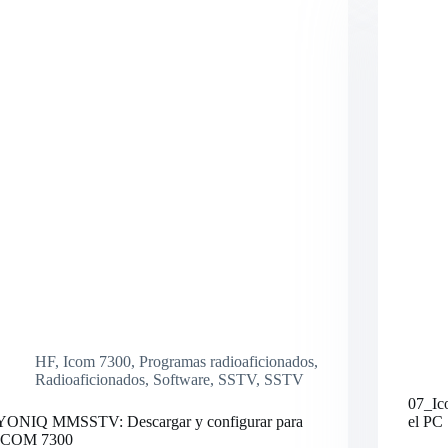
UHF-
PASO
A
PASO.
Puedes
escuchar
DMR-
C4FM-
DSTAR
HF
,
Icom 7300
,
Programas radioaficionados
,
Radioaficionados
,
Software
,
SSTV
,
SSTV
07_Ico
YONIQ MMSSTV: Descargar y configurar para
el PC
ICOM 7300