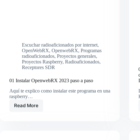
Escuchar radioaficionados por internet
,
OpenWebRX
,
OpenwebRX
,
Programas
radioaficionados
,
Proyectos generales
,
Proyectos Raspberry
,
Radioaficionados
,
Receptores SDR
01 Instalar OpenwebRX 2023 paso a paso
Aquí te explico como instalar este programa en una
raspberry…
Read More
01
Instalar
OpenwebRX
2023
paso
a