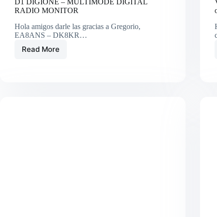
D1 DIGIONE – MULTIMODE DIGITAL
RADIO MONITOR
Hola amigos darle las gracias a Gregorio,
EA8ANS – DK8KR…
Read More
D1
DIGIONE
–
MULTIMODE
DIGITAL
RADIO
MONITOR