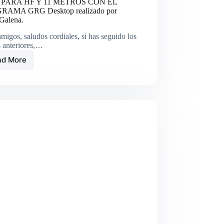
 PARA HF Y 11 METROS CON EL
RAMA GRG Desktop realizado por
Galena.
migos, saludos cordiales, si has seguido los
s anteriores,…
ad More
Hamtools356-
eQSL
Creator.
PASO
7:
CREAR
ADIF
PARA
HF
Y
11
METROS
CON
EL
PROGRAMA
GRG
Desktop