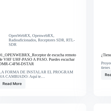
OpenWebRX
,
OpenwebRX
,
Radioaficionados
,
Receptores SDR
,
RTL-
SDR
01_OPENWEBRX_Receptor de escucha remoto
¿Tiene
de VHF UHF-PASO A PASO. Puedes escuchar
Proyec
DMR-C4FM-DSTAR
tiene
LA FORMA DE INSTALAR EL PROGRAM
Re
HA CAMBIADO: Aquí te…
Read More
01_OPENWEBRX_Receptor
de
escucha
remoto
de
VHF