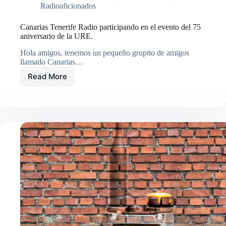
Radioaficionados
Canarias Tenerife Radio participando en el evento del 75
aniversario de la URE.
Hola amigos, tenemos un pequeño grupito de amigos
llamado Canarias…
Read More
Canarias
Tenerife
Radio
participando
en
el
evento
del
75
aniversario
de
la
URE.