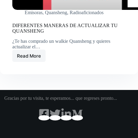
Emisoras
,
Quansheng
,
Radioaficionados
DIFERENTES MANERAS DE ACTUALIZAR TU
QUANSHENG
¿Te has comprado un walkie Quansheng y quieres
actualizar el…
Read More
DIFERENTES
MANERAS
DE
ACTUALIZAR
TU
QUANSHENG
Gracias por tu visita, te esperamos... que regreses pronto...