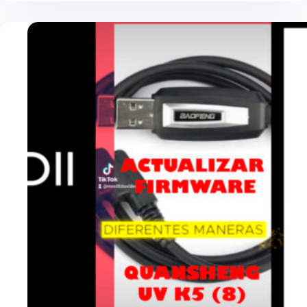
O
MODO
LADRILLO
¿CÓMO
REVIVIRLO?