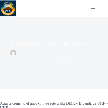
Skip
to
content
01_UNBOXING Anytone AT-D878UV Español
videoimagentenerife
2 de February de 2023
Anytone AT-D878 UV - Español
,
Digitales
,
DMR
,
Emisoras
,
Radioaficionados
Aqui te comento el unboxing de este walki DMR y Bibanda de VHF y
UHF.