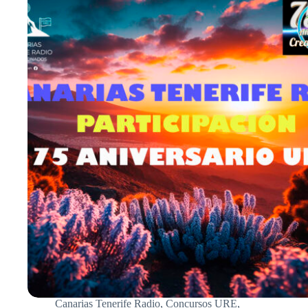
EL
CODEPLUG
DEL
WALKIE.
Canarias Tenerife Radio
,
Concursos URE
,