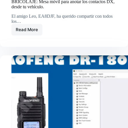
BRICOLAJE: Mesa móvil para anotar los contactos DX,
desde tu vehículo.
El amigo Leo, EA8DJF, ha querido compartir con todos
los…
Read More
BRICOLAJE:
Mesa
móvil
para
anotar
los
contactos
DX,
desde
tu
vehículo.