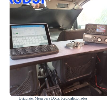
LEO,
EA8DJF,
34CTR007.
Bricolaje
,
Mesa para DX.s
,
Radioaficionados