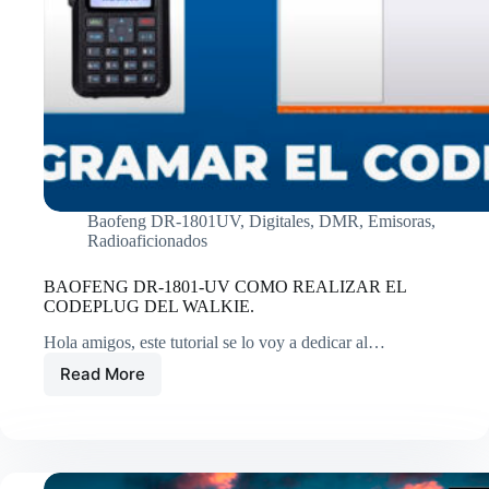
Baofeng DR-1801UV
,
Digitales
,
DMR
,
Emisoras
,
Radioaficionados
BAOFENG DR-1801-UV COMO REALIZAR EL
CODEPLUG DEL WALKIE.
Hola amigos, este tutorial se lo voy a dedicar al…
Read More
BAOFENG
DR-
1801-
UV
COMO
REALIZAR