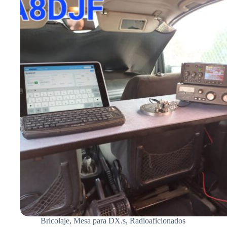
POR
LEO,
EA8DJF,
34CTR007.
Bricolaje
,
Mesa para DX.s
,
Radioaficionados