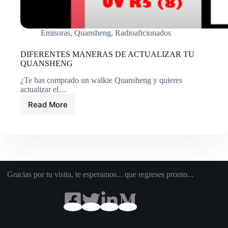
Emisoras
,
Quansheng
,
Radioaficionados
DIFERENTES MANERAS DE ACTUALIZAR TU
QUANSHENG
¿Te has comprado un walkie Quansheng y quieres
actualizar el…
Read More
DIFERENTES
MANERAS
DE
ACTUALIZAR
TU
QUANSHENG
Gracias por tu visita, te esperamos... que regreses pronto...