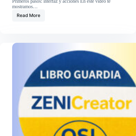
Primeros pasos: interfaz y acciones En este vídeo te
mostramos…
Read More
Crea
tu
primera
tarjeta
QSL
paso
a
paso
con
Libro
Guardia
QSL
ZENICreator