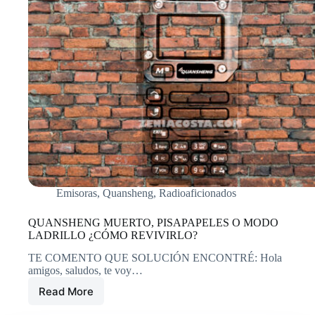
Emisoras
,
Quansheng
,
Radioaficionados
QUANSHENG MUERTO, PISAPAPELES O MODO
LADRILLO ¿CÓMO REVIVIRLO?
TE COMENTO QUE SOLUCIÓN ENCONTRÉ: Hola
amigos, saludos, te voy…
Read More
QUANSHENG
MUERTO,