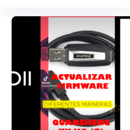
PISAPAPELES
O
MODO
LADRILLO
¿CÓMO
REVIVIRLO?