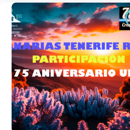
COMO
REALIZAR
EL
CODEPLUG
DEL
WALKIE.