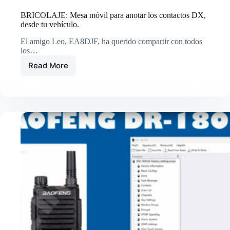
BRICOLAJE: Mesa móvil para anotar los contactos DX,
desde tu vehículo.
El amigo Leo, EA8DJF, ha querido compartir con todos
los…
Read More
BRICOLAJE:
Mesa
móvil
para
anotar
los
contactos
DX,
desde
tu
vehículo.