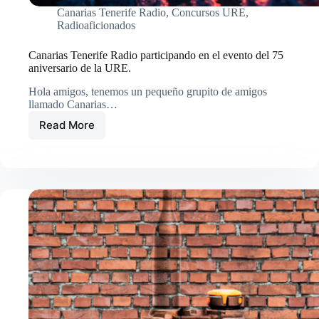
Canarias Tenerife Radio
,
Concursos URE
,
Radioaficionados
Canarias Tenerife Radio participando en el evento del 75
aniversario de la URE.
Hola amigos, tenemos un pequeño grupito de amigos
llamado Canarias…
Read More
Canarias
Tenerife
Radio
participando
en
el
evento
del
75
aniversario
de
la
URE.