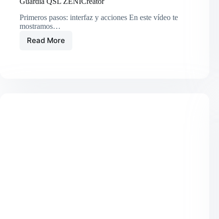
Guardia QSL ZENICreator
Primeros pasos: interfaz y acciones En este vídeo te
mostramos…
Read More
Crea
tu
primera
tarjeta
QSL
paso
a
paso
con
Libro
Guardia
QSL
ZENICreator