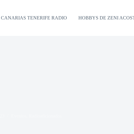
CANARIAS TENERIFE RADIO
HOBBYS DE ZENI ACOS
023
Eventos
,
Radioaficionados