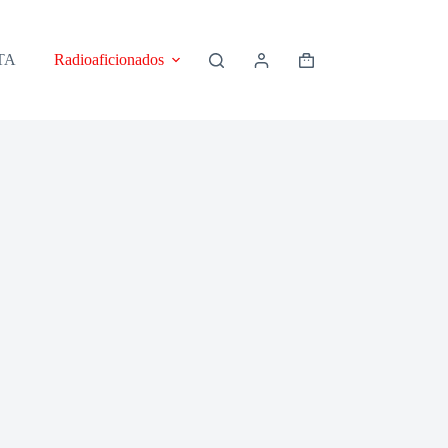
TA
Radioaficionados
POLÍTICAS DE PRIVACID
Shopping
cart