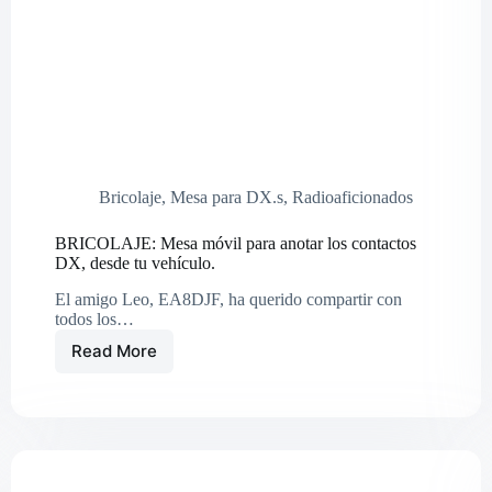
Bricolaje
,
Mesa para DX.s
,
Radioaficionados
BRICOLAJE: Mesa móvil para anotar los contactos
DX, desde tu vehículo.
El amigo Leo, EA8DJF, ha querido compartir con
todos los…
Read More
BRICOLAJE:
Mesa
móvil
para
anotar
los
contactos