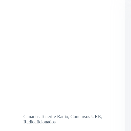
LEO,
EA8DJF,
34CTR007.
Canarias Tenerife Radio
,
Concursos URE
,
Radioaficionados