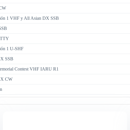
 CW
ón 1 VHF y All Asian DX SSB
SSB
RTTY
ión 1 U-SHF
X SSB
emorial Contest VHF IARU R1
DX CW
m