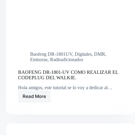
Baofeng DR-1801UV
,
Digitales
,
DMR
,
Emisoras
,
Radioaficionados
BAOFENG DR-1801-UV COMO REALIZAR EL
CODEPLUG DEL WALKIE.
Hola amigos, este tutorial se lo voy a dedicar al…
Read More
BAOFENG
DR-
1801-
UV
COMO
REALIZAR
EL