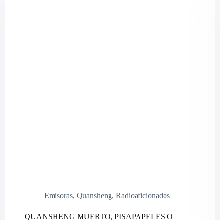
DX,
desde
tu
vehículo.
Emisoras
,
Quansheng
,
Radioaficionados
QUANSHENG MUERTO, PISAPAPELES O