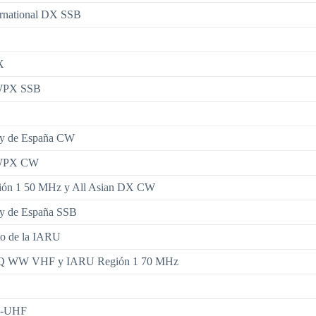
rnational DX SSB
X
PX SSB
ey de España CW
WPX CW
ón 1 50 MHz y All Asian DX CW
ey de España SSB
o de la IARU
 WW VHF y IARU Región 1 70 MHz
V-UHF