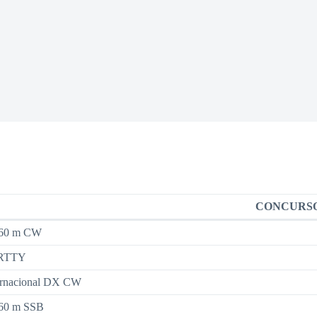
CONCURS
60 m CW
RTTY
rnacional DX CW
0 m SSB