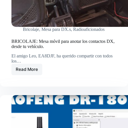
Bricolaje
,
Mesa para DX.s
,
Radioaficionados
BRICOLAJE: Mesa móvil para anotar los contactos DX,
desde tu vehículo.
El amigo Leo, EA8DJF, ha querido compartir con todos
los…
Read More
BRICOLAJE:
Mesa
móvil
para
anotar
los
contactos
DX,
desde
tu
vehículo.