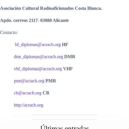
Asociación Cultural Radioaficionados Costa Blanca.
Apdo. correos 2117- 03080 Alicante
Contacto:
hf_diplomas@acracb.org
HF
dmr_diplomas@acracb.org
DMR
vhf_diplomas@acracb.org
VHF
pmr@acracb.org
PMR
cb@acracb.org
CB
http://acracb.org
Últimas entradas