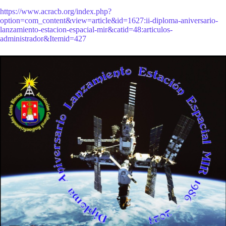
https://www.acracb.org/index.php?
option=com_content&view=article&id=1627:ii-diploma-aniversario-
lanzamiento-estacion-espacial-mir&catid=48:articulos-
administrador&Itemid=427