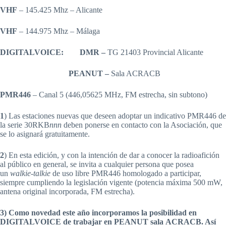
VHF
– 145.425 Mhz – Alicante
VHF
– 144.975 Mhz – Málaga
DIGITALVOICE: DMR –
TG 21403 Provincial Alicante
PEANUT –
Sala ACRACB
PMR446
– Canal 5 (446,05625 MHz, FM estrecha, sin subtono)
1
) Las estaciones nuevas que deseen adoptar un indicativo PMR446 de
la serie 30RKB
nnn
deben ponerse en contacto con la Asociación, que
se lo asignará gratuitamente.
2
) En esta edición, y con la intención de dar a conocer la radioafición
al público en general, se invita a cualquier persona que posea
un
walkie-talkie
de uso libre PMR446 homologado a participar,
siempre cumpliendo la legislación vigente (potencia máxima 500 mW,
antena original incorporada, FM estrecha).
3)
Como novedad este año incorporamos la posibilidad en
DIGITALVOICE de trabajar en
PEANUT
sala
ACRACB
. Así