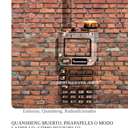
75
aniversario
de
la
URE.
Emisoras
,
Quansheng
,
Radioaficionados
QUANSHENG MUERTO, PISAPAPELES O MODO