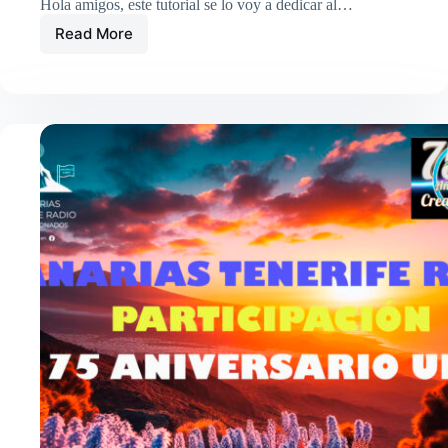
Hola amigos, este tutorial se lo voy a dedicar al…
Read More
BAOFENG
DR-
1801-
UV
COMO
REALIZAR
EL
CODEPLUG
DEL
WALKIE.