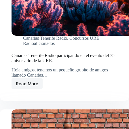
Canarias Tenerife Radio
,
Concursos URE
,
Radioaficionados
Canarias Tenerife Radio participando en el evento del 75
aniversario de la URE.
Hola amigos, tenemos un pequeño grupito de amigos
llamado Canarias…
Read More
Canarias
Tenerife
Radio
participando
en
el
evento
del