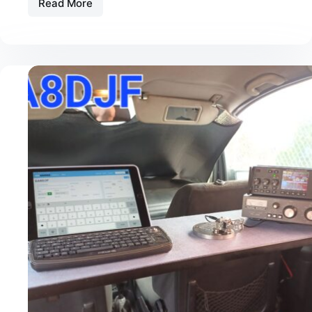
Read More
PROYECTO
ANTENA
DE
LOOP
MAGNETICA
REALIZADO
POR
LEO,
EA8DJF,
34CTR007.