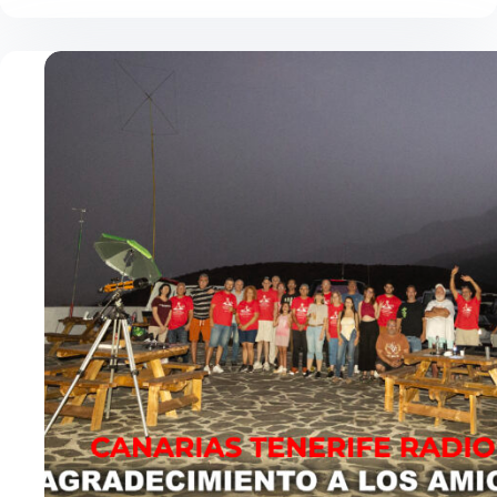
QSL
–
ZENICreator