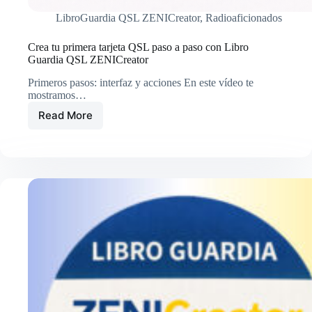
LibroGuardia QSL ZENICreator
,
Radioaficionados
Crea tu primera tarjeta QSL paso a paso con Libro
Guardia QSL ZENICreator
Primeros pasos: interfaz y acciones En este vídeo te
mostramos…
Read More
Crea
tu
primera
tarjeta
QSL
paso
a
paso
con
Libro
Guardia
QSL
ZENICreator